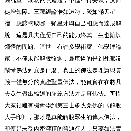
舊沉重，成就依然遙遠，不僅不得要領，反而
徒增知障。三藏經論浩如淵海，繁如滿天星
宿，應該摘取哪一顆星才與自己相應而達成解
脫，這是凡夫僅憑自己的能力終其一生也難以
領悟的問題。這世上有許多學術家、佛學理論
家，不僅未能解脫輪迴，最堪憐的是到死都沒
鬧懂佛法到底是什麼。真正的佛法是理論與實
踐一體無分的實證聖量佛法，能實實在在將凡
夫眾生帶出輪迴的勝義方法才是真佛法。可惜
大家很難有機會學到第三世多杰羌佛的《解脫
大手印》，那才是真能解脫眾生的偉大佛法，
即便是未受內密灌頂的普通行人，只要如法實