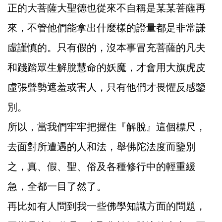
正的大菩薩大聖德也從來不自稱是某某菩薩再
來，不管他們能拿出什麼樣的證量都是非常謙
虛謹慎的。只有假的，沒本事冒充菩薩的凡夫
和踐踏眾生解脫慧命的妖魔，才會用大旗虎皮
虛張聲勢遮羞或害人，只有他們才畏懼反感鑒
別。
所以，當我們牢牢把握住『解脫』這個標尺，
去面對所遭遇的人和法，舉佛陀法度而鑒別
之，真、假、聖、俗及各種修行中的輕重緩
急，全都一目了然了。
再比如有人問到我一些佛學知識方面的問題，