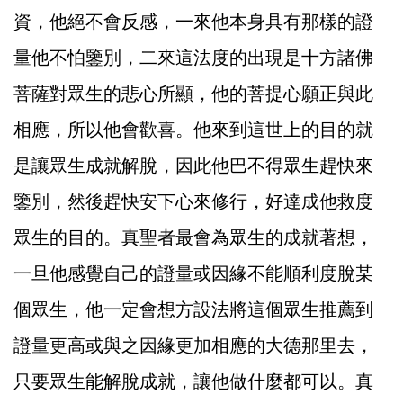
資，他絕不會反感，一來他本身具有那樣的證
量他不怕鑒別，二來這法度的出現是十方諸佛
菩薩對眾生的悲心所顯，他的菩提心願正與此
相應，所以他會歡喜。他來到這世上的目的就
是讓眾生成就解脫，因此他巴不得眾生趕快來
鑒別，然後趕快安下心來修行，好達成他救度
眾生的目的。真聖者最會為眾生的成就著想，
一旦他感覺自己的證量或因緣不能順利度脫某
個眾生，他一定會想方設法將這個眾生推薦到
證量更高或與之因緣更加相應的大德那里去，
只要眾生能解脫成就，讓他做什麼都可以。真