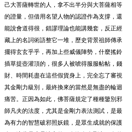
己大菩薩轉世的人，拿不出半分與大菩薩相等
的證量，但借用名望人物的認證作為支撐，還
能說會道得很，錯謬理論也能講幾套，反正經
藏上的名詞術語整它一堆，歷史背景祖師傳承
擺得玄玄乎乎，再加上些威儀陣勢，什麼搖鈴
插草提壺灌頂的，很多人被唬得服服帖帖，錢
財、時間耗盡在這些假貨身上，完全忘了審視
其金剛力級別，最終換來的當然是無盡的輪迴
痛苦。正因為如此，佛菩薩規定了種種鑒別邪
師凡夫的法度，尤其是金剛力表法測試，是最
為有力的智慧破邪照妖鏡，是眾生成就的保護