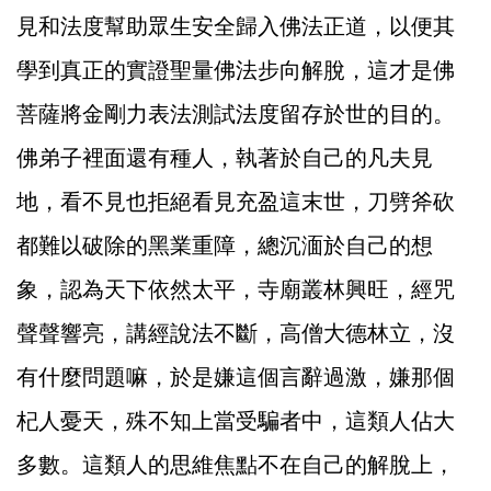
見和法度幫助眾生安全歸入佛法正道，以便其
學到真正的實證聖量佛法步向解脫，這才是佛
菩薩將金剛力表法測試法度留存於世的目的。
佛弟子裡面還有種人，執著於自己的凡夫見
地，看不見也拒絕看見充盈這末世，刀劈斧砍
都難以破除的黑業重障，總沉湎於自己的想
象，認為天下依然太平，寺廟叢林興旺，經咒
聲聲響亮，講經說法不斷，高僧大德林立，沒
有什麼問題嘛，於是嫌這個言辭過激，嫌那個
杞人憂天，殊不知上當受騙者中，這類人佔大
多數。這類人的思維焦點不在自己的解脫上，