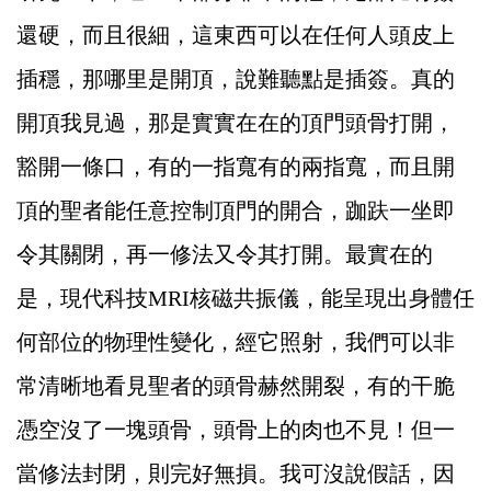
還硬，而且很細，這東西可以在任何人頭皮上
插穩，那哪里是開頂，說難聽點是插簽。真的
開頂我見過，那是實實在在的頂門頭骨打開，
豁開一條口，有的一指寬有的兩指寬，而且開
頂的聖者能任意控制頂門的開合，跏趺一坐即
令其關閉，再一修法又令其打開。最實在的
是，現代科技MRI核磁共振儀，能呈現出身體任
何部位的物理性變化，經它照射，我們可以非
常清晰地看見聖者的頭骨赫然開裂，有的干脆
憑空沒了一塊頭骨，頭骨上的肉也不見！但一
當修法封閉，則完好無損。我可沒說假話，因