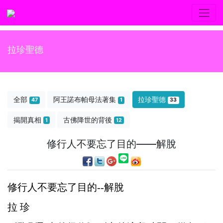
拉珍聖德
全部
阿王諾布帕母法著集
拉珍聖德
47
1
33
揭開真相
古佛降世的背後
1
12
修行人不要忘了目的——解脫
修行人不要忘了目的--解脫
拉 珍